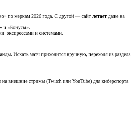
но» по меркам 2026 года. С другой — сайт
летает
даже на
» и «Бонусы».
ми, экспрессами и системами.
нды. Искать матч приходится вручную, переходя из раздела
и на внешние стримы (Twitch или YouTube) для киберспорта