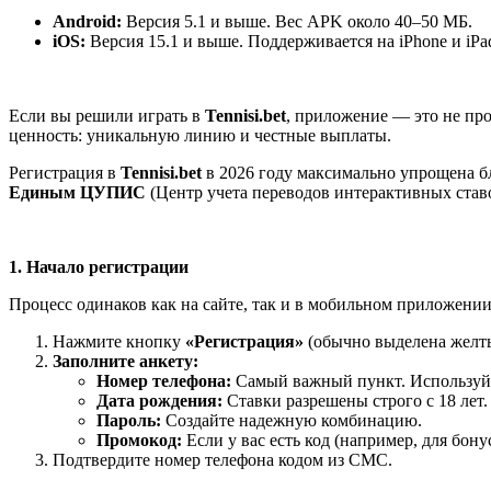
Android:
Версия 5.1 и выше. Вес APK около 40–50 МБ.
iOS:
Версия 15.1 и выше. Поддерживается на iPhone и iPa
Если вы решили играть в
Tennisi.bet
, приложение — это не про
ценность: уникальную линию и честные выплаты.
Регистрация в
Tennisi.bet
в 2026 году максимально упрощена бл
Единым ЦУПИС
(Центр учета переводов интерактивных ставо
1. Начало регистрации
Процесс одинаков как на сайте, так и в мобильном приложении
Нажмите кнопку
«Регистрация»
(обычно выделена желты
Заполните анкету:
Номер телефона:
Самый важный пункт. Используйте
Дата рождения:
Ставки разрешены строго с 18 лет.
Пароль:
Создайте надежную комбинацию.
Промокод:
Если у вас есть код (например, для бону
Подтвердите номер телефона кодом из СМС.