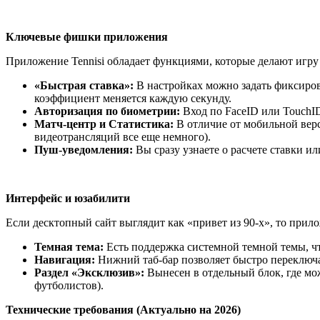
Ключевые фишки приложения
Приложение Tennisi обладает функциями, которые делают игру 
«Быстрая ставка»:
В настройках можно задать фиксирова
коэффициент меняется каждую секунду.
Авторизация по биометрии:
Вход по FaceID или TouchID
Матч-центр и Статистика:
В отличие от мобильной верс
видеотрансляций все еще немного).
Пуш-уведомления:
Вы сразу узнаете о расчете ставки и
Интерфейс и юзабилити
Если десктопный сайт выглядит как «привет из 90-х», то при
Темная тема:
Есть поддержка системной темной темы, что
Навигация:
Нижний таб-бар позволяет быстро переключа
Раздел «Эксклюзив»:
Вынесен в отдельный блок, где мо
футболистов).
Технические требования (Актуально на 2026)