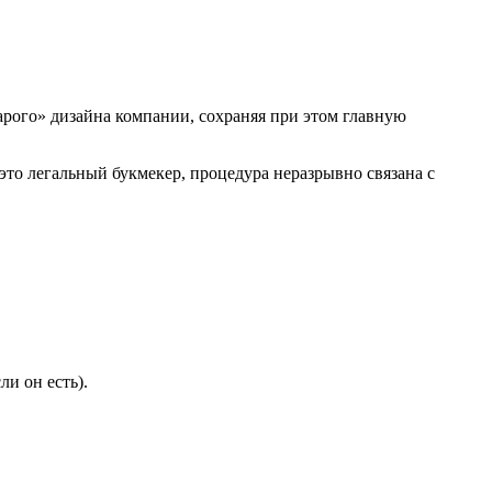
тарого» дизайна компании, сохраняя при этом главную
то легальный букмекер, процедура неразрывно связана с
и он есть).