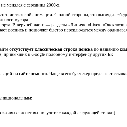
 не менялся с середины 2000-х.
утствие тяжелой анимации. С одной стороны, это выглядит «бед
ального мусора.
порта. В верхней части — разделы «Линия», «Live», «Эксклюзив
вает роспись и позволяет быстро переключаться между ординара
сайте
отсутствует классическая строка поиска
по названию кома
ов, привыкших к Google-подобному интерфейсу других БК.
сляций на сайте немного. Чаще всего букмекер предлагает ссылк
функциональным:
о «живых» денег вы получите с каждой следующей ставки).