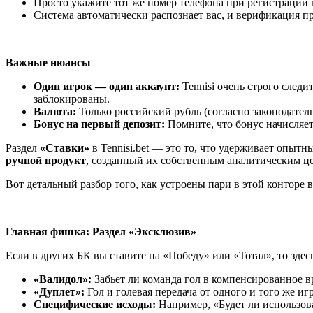
Просто укажите тот же номер телефона при регистрации в
Система автоматически распознает вас, и верификация п
Важные нюансы
Один игрок — один аккаунт:
Tennisi очень строго следи
заблокированы.
Валюта:
Только российский рубль (согласно законодатель
Бонус на первый депозит:
Помните, что бонус начисляетс
Раздел
«Ставки»
в Tennisi.bet — это то, что удерживает опытн
ручной продукт
, созданный их собственным аналитическим ц
Вот детальный разбор того, как устроены пари в этой конторе в
Главная фишка: Раздел «Эксклюзив»
Если в других БК вы ставите на «Победу» или «Тотал», то зде
«Валидол»:
Забьет ли команда гол в компенсированное вр
«Дуплет»:
Гол и голевая передача от одного и того же игр
Специфические исходы:
Например, «Будет ли использова