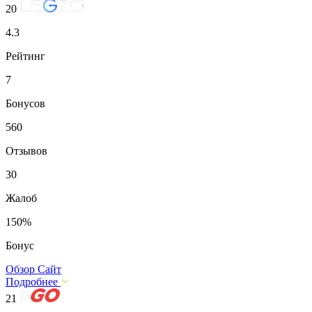
20
4.3
Рейтинг
7
Бонусов
560
Отзывов
30
Жалоб
150%
Бонус
Обзор
Сайт
Подробнее
21