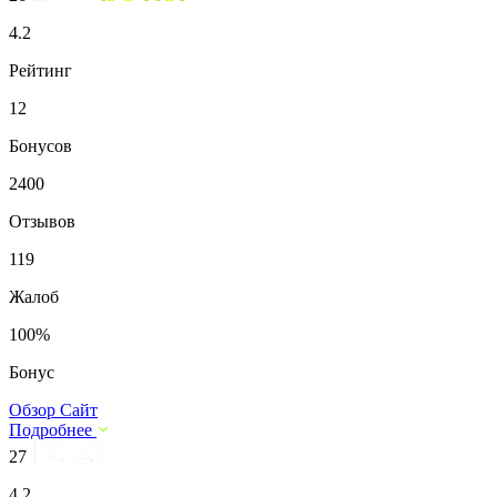
4.2
Рейтинг
12
Бонусов
2400
Отзывов
119
Жалоб
100%
Бонус
Обзор
Сайт
Подробнее
27
4.2