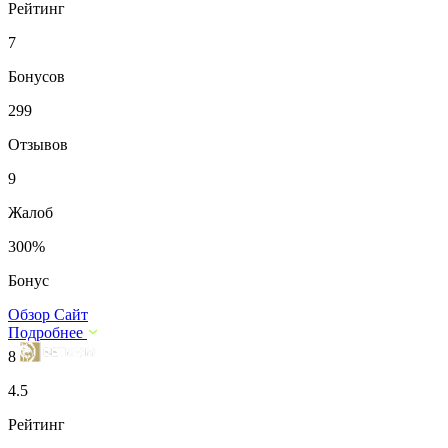
Рейтинг
7
Бонусов
299
Отзывов
9
Жалоб
300%
Бонус
Обзор
Сайт
Подробнее
8
4.5
Рейтинг