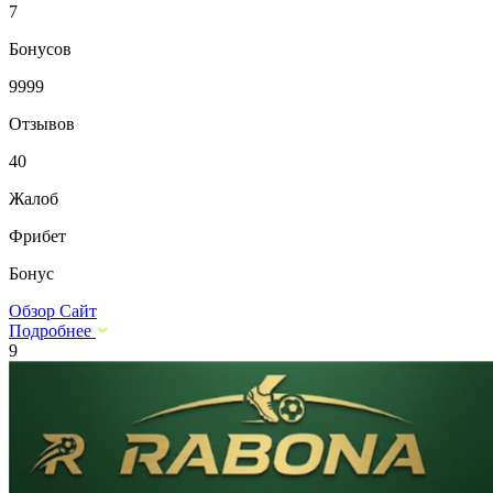
7
Бонусов
9999
Отзывов
40
Жалоб
Фрибет
Бонус
Обзор
Сайт
Подробнее
9