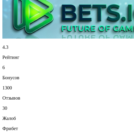
4.3
Рейтинг
6
Бонусов
1300
Отзывов
30
Жалоб
Фрибет