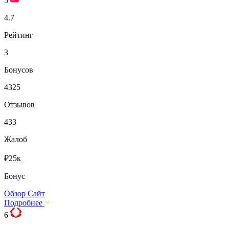
5
4.7
Рейтинг
3
Бонусов
4325
Отзывов
433
Жалоб
₽25к
Бонус
Обзор
Сайт
Подробнее
6