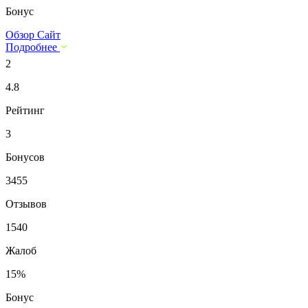
Бонус
Обзор
Сайт
Подробнее
2
4.8
Рейтинг
3
Бонусов
3455
Отзывов
1540
Жалоб
15%
Бонус