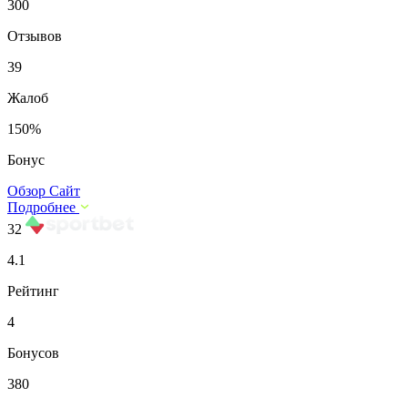
300
Отзывов
39
Жалоб
150%
Бонус
Обзор
Сайт
Подробнее
32
4.1
Рейтинг
4
Бонусов
380