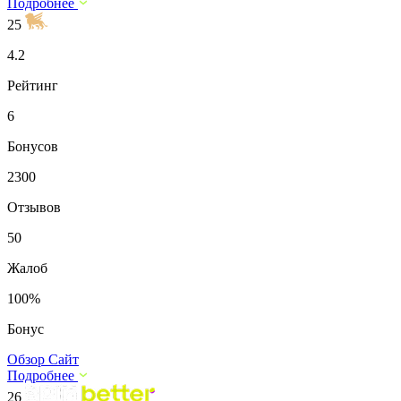
Подробнее
25
4.2
Рейтинг
6
Бонусов
2300
Отзывов
50
Жалоб
100%
Бонус
Обзор
Сайт
Подробнее
26