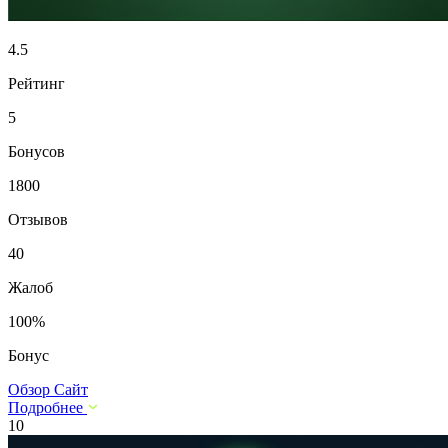
4.5
Рейтинг
5
Бонусов
1800
Отзывов
40
Жалоб
100%
Бонус
Обзор
Сайт
Подробнее
10