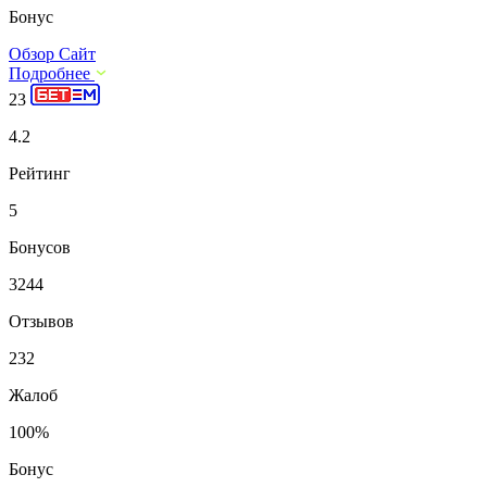
Бонус
Обзор
Сайт
Подробнее
23
4.2
Рейтинг
5
Бонусов
3244
Отзывов
232
Жалоб
100%
Бонус