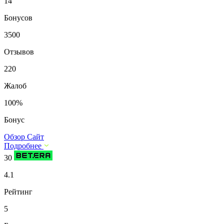
14
Бонусов
3500
Отзывов
220
Жалоб
100%
Бонус
Обзор
Сайт
Подробнее
30
4.1
Рейтинг
5